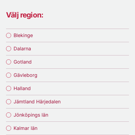
Välj region:
Blekinge
Dalarna
Gotland
Gävleborg
Halland
Jämtland Härjedalen
Jönköpings län
Kalmar län