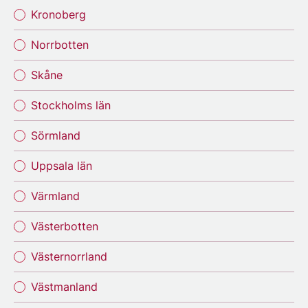
Kronoberg
Norrbotten
Skåne
Stockholms län
Sörmland
Uppsala län
Värmland
Västerbotten
Västernorrland
Västmanland