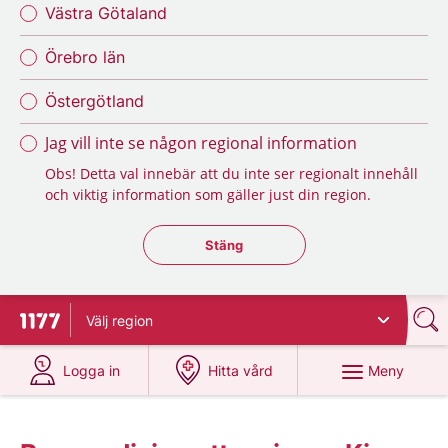
Västra Götaland
Örebro län
Östergötland
Jag vill inte se någon regional information
Obs! Detta val innebär att du inte ser regionalt innehåll
och viktig information som gäller just din region.
Stäng regionsväljaren
Stäng
Välj
region
Till startsidan för 1177
på 1177.se
på 1177.se
Meny
Logga in
Hitta vård