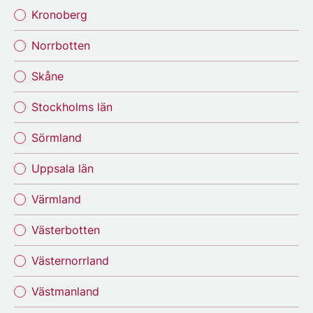
Kronoberg
Norrbotten
Skåne
Stockholms län
Sörmland
Uppsala län
Värmland
Västerbotten
Västernorrland
Västmanland