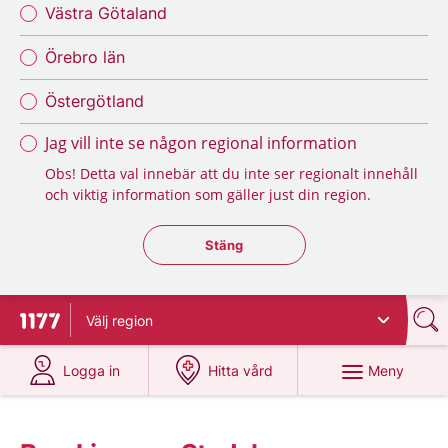
Västra Götaland
Örebro län
Östergötland
Jag vill inte se någon regional information
Obs! Detta val innebär att du inte ser regionalt innehåll
och viktig information som gäller just din region.
Stäng regionsväljaren
Stäng
Välj
region
Till startsidan för 1177
på 1177.se
på 1177.se
Meny
Logga in
Hitta vård