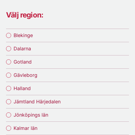
Välj region:
Blekinge
Dalarna
Gotland
Gävleborg
Halland
Jämtland Härjedalen
Jönköpings län
Kalmar län