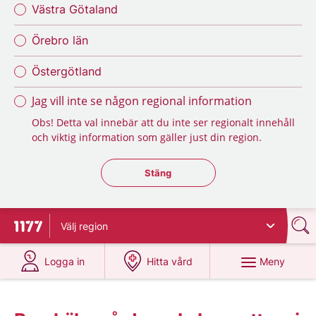
Västra Götaland
Örebro län
Östergötland
Jag vill inte se någon regional information
Obs! Detta val innebär att du inte ser regionalt innehåll
och viktig information som gäller just din region.
Stäng regionsväljaren
Stäng
Välj
region
Till startsidan för 1177
på 1177.se
på 1177.se
Meny
Logga in
Hitta vård