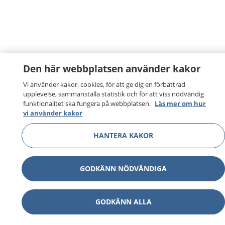
Den här webbplatsen använder kakor
Vi använder kakor, cookies, för att ge dig en förbättrad
upplevelse, sammanställa statistik och för att viss nödvändig
funktionalitet ska fungera på webbplatsen.
Läs mer om hur
vi använder kakor
HANTERA KAKOR
GODKÄNN NÖDVÄNDIGA
GODKÄNN ALLA
1177
–
tryggt om din hälsa och vård