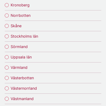
Kronoberg
Norrbotten
Skåne
Stockholms län
Sörmland
Uppsala län
Värmland
Västerbotten
Västernorrland
Västmanland