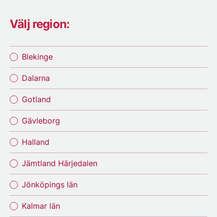
Välj region:
Blekinge
Dalarna
Gotland
Gävleborg
Halland
Jämtland Härjedalen
Jönköpings län
Kalmar län