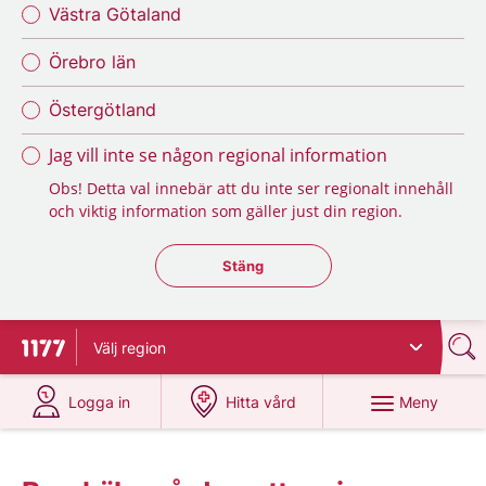
Västra Götaland
Örebro län
Östergötland
Jag vill inte se någon regional information
Obs! Detta val innebär att du inte ser regionalt innehåll
och viktig information som gäller just din region.
Stäng regionsväljaren
Stäng
Välj
region
Till startsidan för 1177
på 1177.se
på 1177.se
Meny
Logga in
Hitta vård