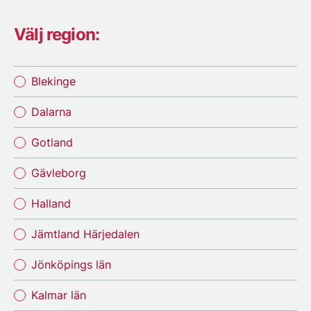
Välj region:
Blekinge
Dalarna
Gotland
Gävleborg
Halland
Jämtland Härjedalen
Jönköpings län
Kalmar län