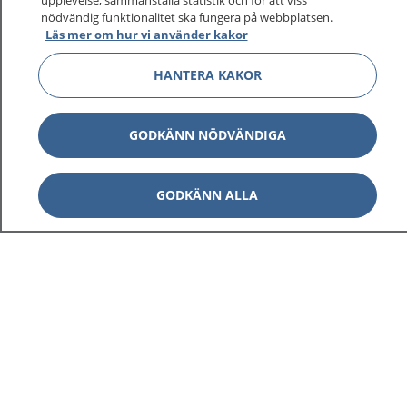
upplevelse, sammanställa statistik och för att viss
nödvändig funktionalitet ska fungera på webbplatsen.
Läs mer om hur vi använder kakor
HANTERA KAKOR
GODKÄNN NÖDVÄNDIGA
GODKÄNN ALLA
1177
–
tryggt om din hälsa och vård
På 1177.se får du råd om hälsa och information om