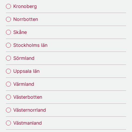
Kronoberg
Norrbotten
Skåne
Stockholms län
Sörmland
Uppsala län
Värmland
Västerbotten
Västernorrland
Västmanland