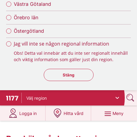
Västra Götaland
Örebro län
Östergötland
Jag vill inte se någon regional information
Obs! Detta val innebär att du inte ser regionalt innehåll
och viktig information som gäller just din region.
Stäng regionsväljaren
Stäng
Välj
region
Till startsidan för 1177
på 1177.se
på 1177.se
Meny
Logga in
Hitta vård