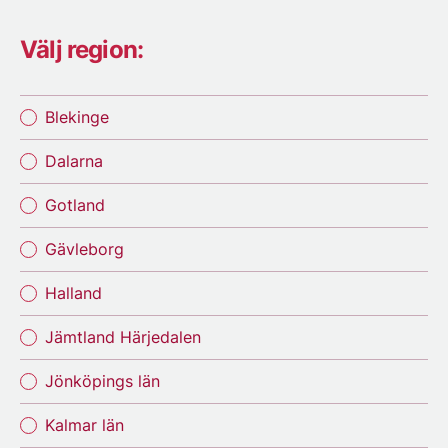
Välj region:
Blekinge
Dalarna
Gotland
Gävleborg
Halland
Jämtland Härjedalen
Jönköpings län
Kalmar län