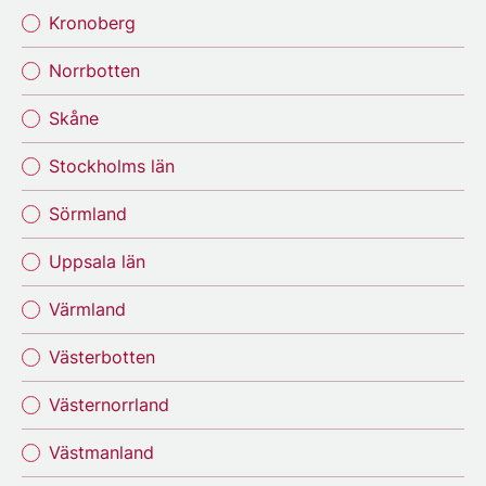
Kronoberg
Norrbotten
Skåne
Stockholms län
Sörmland
Uppsala län
Värmland
Västerbotten
Västernorrland
Västmanland