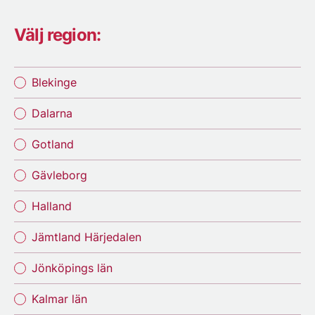
Välj region:
Blekinge
Dalarna
Gotland
Gävleborg
Halland
Jämtland Härjedalen
Jönköpings län
Kalmar län