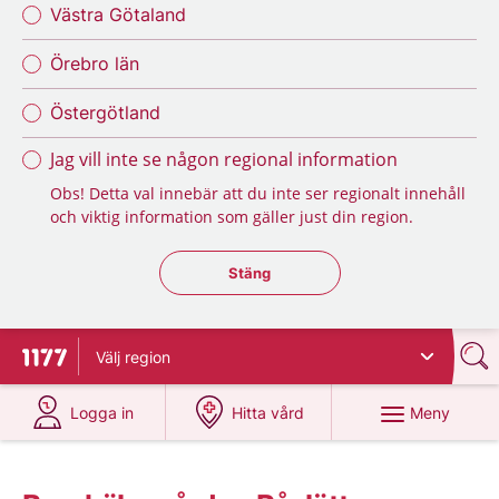
Västra Götaland
Örebro län
Östergötland
Jag vill inte se någon regional information
Obs! Detta val innebär att du inte ser regionalt innehåll
och viktig information som gäller just din region.
Stäng regionsväljaren
Stäng
Välj
region
Till startsidan för 1177
på 1177.se
på 1177.se
Meny
Logga in
Hitta vård