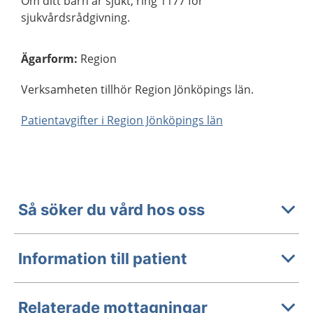
Om ditt barn är sjukt, ring 1177 för
sjukvårdsrådgivning.
Ägarform
:
Region
Verksamheten tillhör Region Jönköpings län.
Patientavgifter i Region Jönköpings län
Så söker du vård hos oss
Information till patient
Relaterade mottagningar