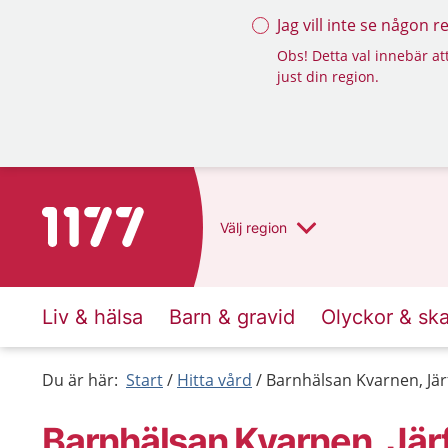
Jag vill inte se någon 
Obs! Detta val innebär att
just din region.
Till startsidan för 1177
Välj
region
Liv & hälsa
Barn & gravid
Olyckor & sk
Du är här:
Start
Hitta vård
Barnhälsan Kvarnen, Järf
Barnhälsan Kvarnen, Järf