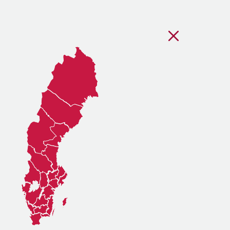
Stäng regionsvälj