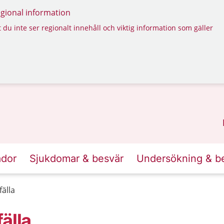
regional information
 du inte ser regionalt innehåll och viktig information som gäller
ador
Sjukdomar & besvär
Undersökning & b
älla
älla