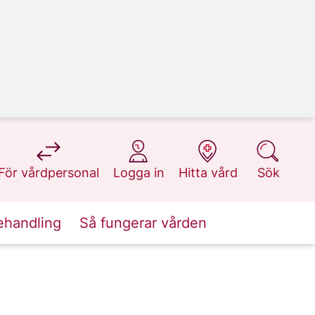
på 1177.se
på 1177.se
på 1177.se
på 1177.se
För vårdpersonal
Logga in
Hitta vård
Sök
ehandling
Så fungerar vården