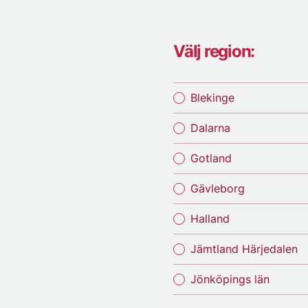
Välj region:
Blekinge
Dalarna
Gotland
Gävleborg
Halland
Jämtland Härjedalen
Jönköpings län