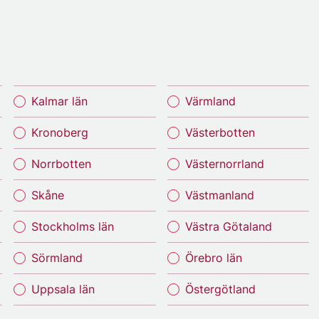
Kalmar län
Värmland
Kronoberg
Västerbotten
Norrbotten
Västernorrland
Skåne
Västmanland
Stockholms län
Västra Götaland
Sörmland
Örebro län
Uppsala län
Östergötland