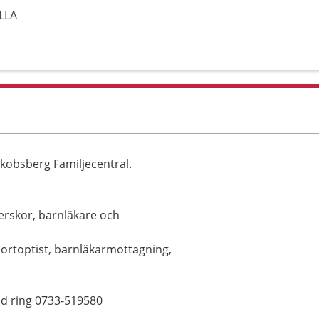
ÄLLA
akobsberg Familjecentral.
erskor, barnläkare och
ortoptist, barnläkarmottagning,
tad ring 0733-519580