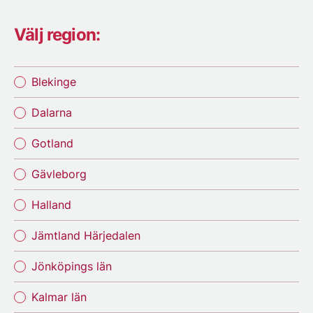
Välj region:
Blekinge
Dalarna
Gotland
Gävleborg
Halland
Jämtland Härjedalen
Jönköpings län
Kalmar län