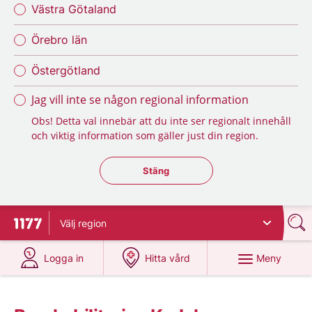
Västra Götaland
Örebro län
Östergötland
Jag vill inte se någon regional information
Obs! Detta val innebär att du inte ser regionalt innehåll
och viktig information som gäller just din region.
Stäng regionsväljaren
Stäng
Välj
region
Till startsidan för 1177
på 1177.se
på 1177.se
Meny
Logga in
Hitta vård