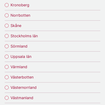
Kronoberg
Norrbotten
Skåne
Stockholms län
Sörmland
Uppsala län
Värmland
Västerbotten
Västernorrland
Västmanland