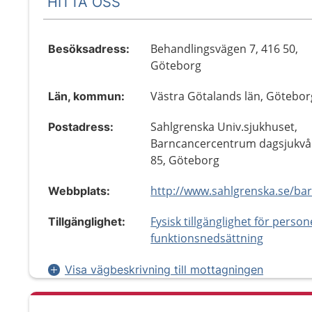
HITTA OSS
Behandlingsvägen 7, 416 50,
Besöksadress:
Göteborg
Västra Götalands län, Götebor
Län, kommun:
Sahlgrenska Univ.sjukhuset,
Postadress:
Barncancercentrum dagsjukvå
85, Göteborg
Webbplats:
Fysisk tillgänglighet för perso
Tillgänglighet:
funktionsnedsättning
Visa vägbeskrivning till mottagningen