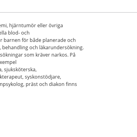
mi, hjärntumör eller övriga
lla blod- och
r barnen för både planerade och
g, behandling och läkarundersökning.
sökningar som kräver narkos. På
 exempel
, sjuksköterska,
ekterapeut, syskonstödjare,
arnpsykolog, präst och diakon finns