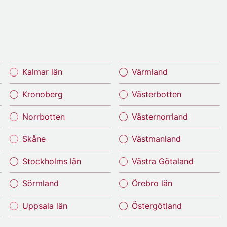
Kalmar län
Värmland
Kronoberg
Västerbotten
Norrbotten
Västernorrland
Skåne
Västmanland
Stockholms län
Västra Götaland
Sörmland
Örebro län
Uppsala län
Östergötland