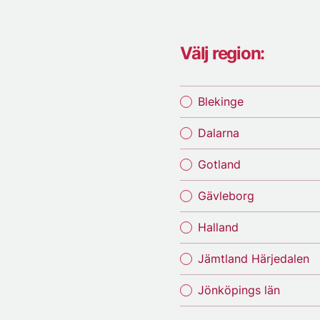
Välj region:
Blekinge
Dalarna
Gotland
Gävleborg
Halland
Jämtland Härjedalen
Jönköpings län