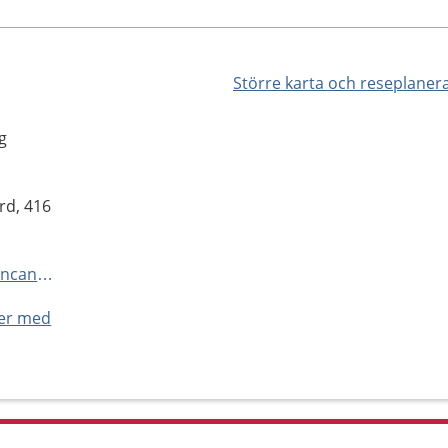
Större karta och reseplaner
g
rd, 416
http://www.sahlgrenska.se/barncancercentrum-dagvard
ner med