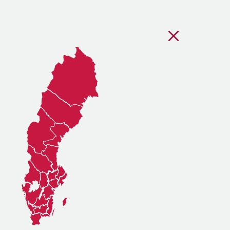
Stäng regionsvälj