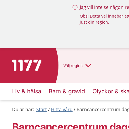
Jag vill inte se någon 
Obs! Detta val innebär att
just din region.
Till startsidan för 1177
Välj
region
Liv & hälsa
Barn & gravid
Olyckor & sk
Du är här:
Start
Hitta vård
Barncancercentrum dag
Barncancercentrum dags