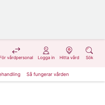
på 1177.se
på 1177.se
på 1177.se
på 1177.se
För vårdpersonal
Logga in
Hitta vård
Sök
ehandling
Så fungerar vården