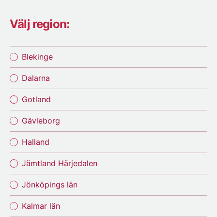
Välj region:
Blekinge
Dalarna
Gotland
Gävleborg
Halland
Jämtland Härjedalen
Jönköpings län
Kalmar län