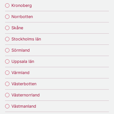
Kronoberg
Norrbotten
Skåne
Stockholms län
Sörmland
Uppsala län
Värmland
Västerbotten
Västernorrland
Västmanland