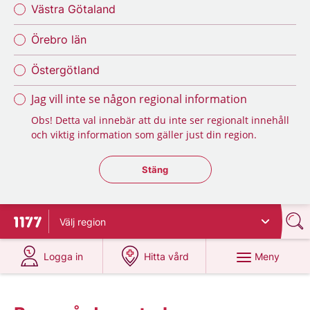
Västra Götaland
Örebro län
Östergötland
Jag vill inte se någon regional information
Obs! Detta val innebär att du inte ser regionalt innehåll
och viktig information som gäller just din region.
Stäng regionsväljaren
Stäng
Välj
region
Till startsidan för 1177
på 1177.se
på 1177.se
Meny
Logga in
Hitta vård