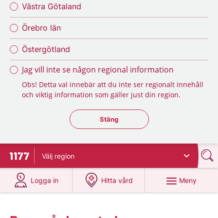
Västra Götaland
Örebro län
Östergötland
Jag vill inte se någon regional information
Obs! Detta val innebär att du inte ser regionalt innehåll
och viktig information som gäller just din region.
Stäng regionsväljaren
Stäng
Välj
region
Till startsidan för 1177
på 1177.se
på 1177.se
Meny
Logga in
Hitta vård