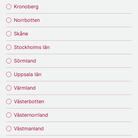
Kronoberg
Norrbotten
Skåne
Stockholms län
Sörmland
Uppsala län
Värmland
Västerbotten
Västernorrland
Västmanland