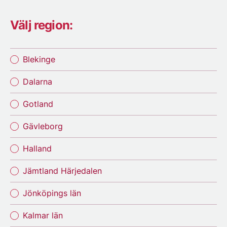
Välj region:
Blekinge
Dalarna
Gotland
Gävleborg
Halland
Jämtland Härjedalen
Jönköpings län
Kalmar län