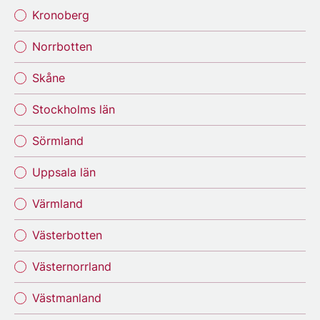
Kronoberg
Norrbotten
Skåne
Stockholms län
Sörmland
Uppsala län
Värmland
Västerbotten
Västernorrland
Västmanland