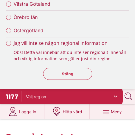
Västra Götaland
Örebro län
Östergötland
Jag vill inte se någon regional information
Obs! Detta val innebär att du inte ser regionalt innehåll
och viktig information som gäller just din region.
Stäng regionsväljaren
Stäng
Välj
region
Till startsidan för 1177
på 1177.se
på 1177.se
Meny
Logga in
Hitta vård