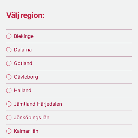
Välj region:
Blekinge
Dalarna
Gotland
Gävleborg
Halland
Jämtland Härjedalen
Jönköpings län
Kalmar län