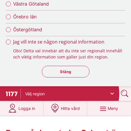
Västra Götaland
Örebro län
Östergötland
Jag vill inte se någon regional information
Obs! Detta val innebär att du inte ser regionalt innehåll
och viktig information som gäller just din region.
Stäng regionsväljaren
Stäng
Välj
region
Till startsidan för 1177
på 1177.se
på 1177.se
Meny
Logga in
Hitta vård