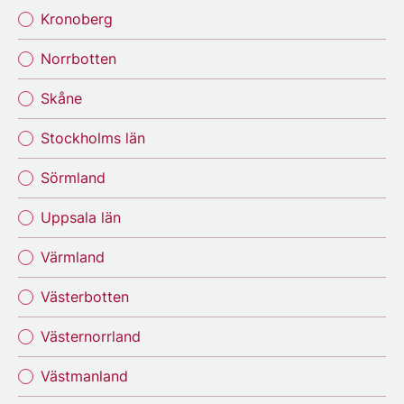
Kronoberg
Norrbotten
Skåne
Stockholms län
Sörmland
Uppsala län
Värmland
Västerbotten
Västernorrland
Västmanland