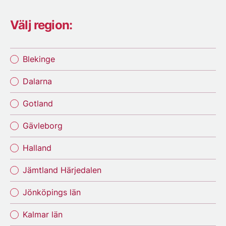
Välj region:
Blekinge
Dalarna
Gotland
Gävleborg
Halland
Jämtland Härjedalen
Jönköpings län
Kalmar län