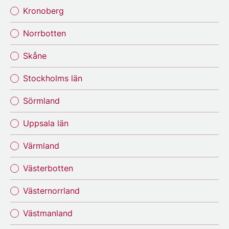
Kronoberg
Norrbotten
Skåne
Stockholms län
Sörmland
Uppsala län
Värmland
Västerbotten
Västernorrland
Västmanland