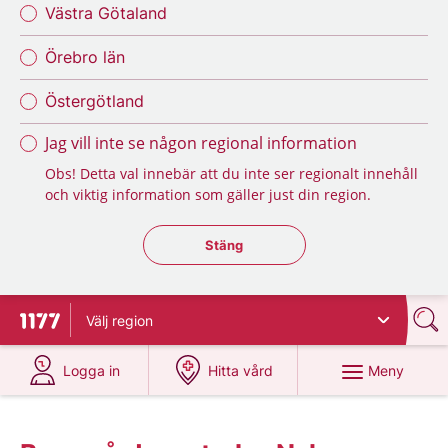
Västra Götaland
Örebro län
Östergötland
Jag vill inte se någon regional information
Obs! Detta val innebär att du inte ser regionalt innehåll
och viktig information som gäller just din region.
Stäng regionsväljaren
Stäng
Välj
region
Till startsidan för 1177
på 1177.se
på 1177.se
Meny
Logga in
Hitta vård