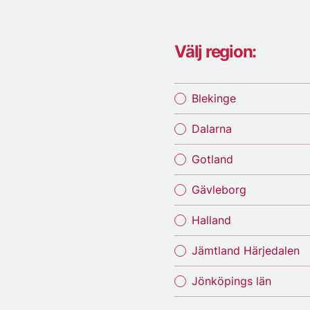
Välj region:
Blekinge
Dalarna
Gotland
Gävleborg
Halland
Jämtland Härjedalen
Jönköpings län