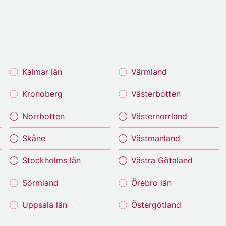
Kalmar län
Värmland
Kronoberg
Västerbotten
Norrbotten
Västernorrland
Skåne
Västmanland
Stockholms län
Västra Götaland
Sörmland
Örebro län
Uppsala län
Östergötland