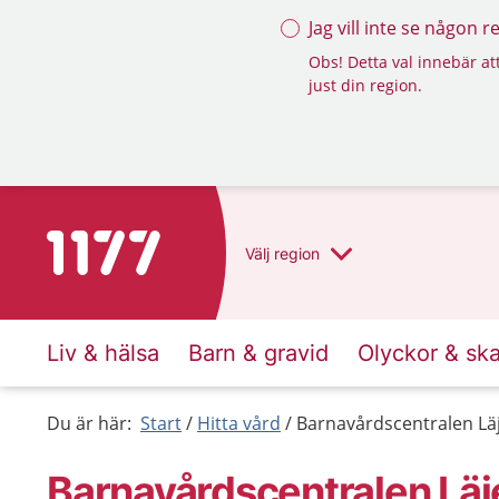
Jag vill inte se någon 
Obs! Detta val innebär att
just din region.
Till startsidan för 1177
Välj
region
Liv & hälsa
Barn & gravid
Olyckor & sk
Du är här:
Start
Hitta vård
Barnavårdscentralen Läj
Barnavårdscentralen Läje