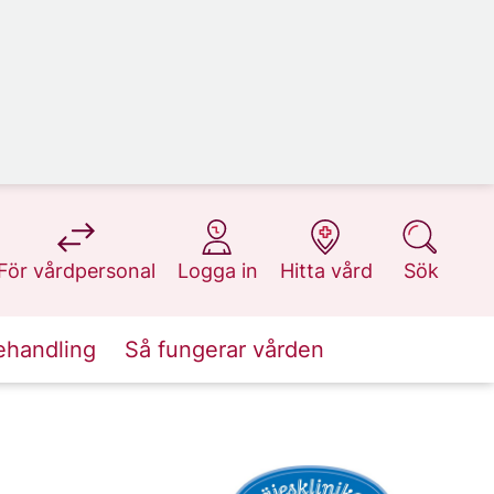
på 1177.se
på 1177.se
på 1177.se
på 1177.se
För vårdpersonal
Logga in
Hitta vård
Sök
ehandling
Så fungerar vården