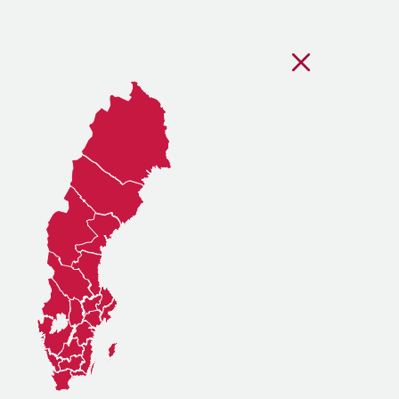
Stäng regionsvälj