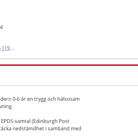
74
http://www.lajeskliniken.se/bvc-11967675
ldern 0-6 år en trygg och hälsosam
vning.
r EPDS-samtal (Edinburgh Post
ptäcka nedstämdhet i samband med