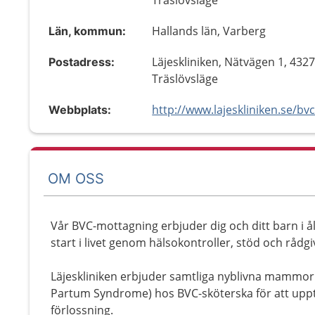
Träslövsläge
Hallands län, Varberg
Län, kommun:
Läjeskliniken, Nätvägen 1, 432
Postadress:
Träslövsläge
Webbplats:
OM OSS
Vår BVC-mottagning erbjuder dig och ditt barn i å
start i livet genom hälsokontroller, stöd och rådgi
Läjeskliniken erbjuder samtliga nyblivna mammo
Partum Syndrome) hos BVC-sköterska för att up
förlossning.