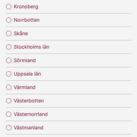
Kronoberg
Norrbotten
Skåne
Stockholms län
Sörmland
Uppsala län
Värmland
Västerbotten
Västernorrland
Västmanland