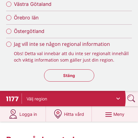
Västra Götaland
Örebro län
Östergötland
Jag vill inte se någon regional information
Obs! Detta val innebär att du inte ser regionalt innehåll
och viktig information som gäller just din region.
Stäng regionsväljaren
Stäng
Välj
region
Till startsidan för 1177
på 1177.se
på 1177.se
Meny
Logga in
Hitta vård