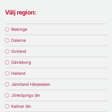
Välj region:
Blekinge
Dalarna
Gotland
Gävleborg
Halland
Jämtland Härjedalen
Jönköpings län
Kalmar län