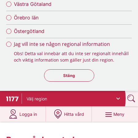
Västra Götaland
Örebro län
Östergötland
Jag vill inte se någon regional information
Obs! Detta val innebär att du inte ser regionalt innehåll
och viktig information som gäller just din region.
Stäng regionsväljaren
Stäng
Välj
region
Till startsidan för 1177
på 1177.se
på 1177.se
Meny
Logga in
Hitta vård