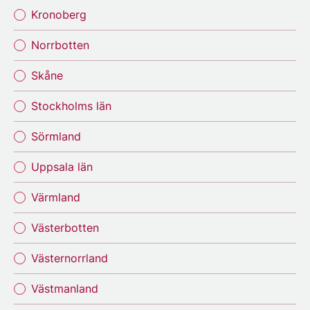
Kronoberg
Norrbotten
Skåne
Stockholms län
Sörmland
Uppsala län
Värmland
Västerbotten
Västernorrland
Västmanland