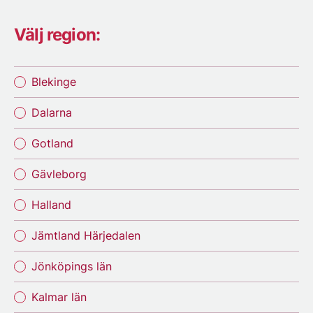
Välj region:
Blekinge
Dalarna
Gotland
Gävleborg
Halland
Jämtland Härjedalen
Jönköpings län
Kalmar län