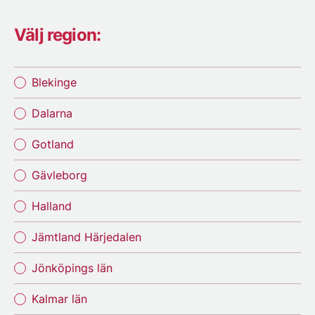
Välj region:
Blekinge
Dalarna
Gotland
Gävleborg
Halland
Jämtland Härjedalen
Jönköpings län
Kalmar län