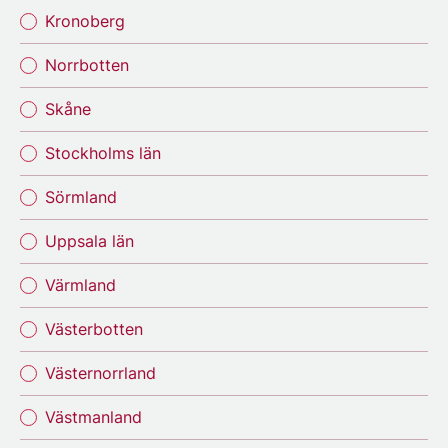
Kronoberg
Norrbotten
Skåne
Stockholms län
Sörmland
Uppsala län
Värmland
Västerbotten
Västernorrland
Västmanland