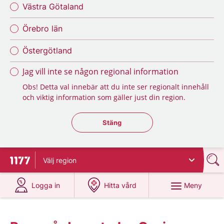
Västra Götaland
Örebro län
Östergötland
Jag vill inte se någon regional information
Obs! Detta val innebär att du inte ser regionalt innehåll
och viktig information som gäller just din region.
Stäng regionsväljaren
Stäng
Välj
region
Till startsidan för 1177
på 1177.se
på 1177.se
Meny
Logga in
Hitta vård