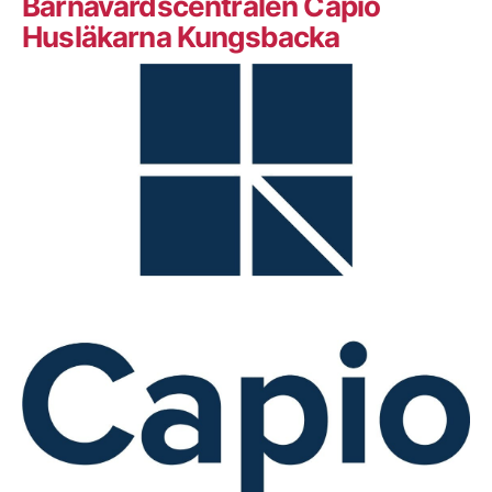
Barnavårdscentralen Capio
Husläkarna Kungsbacka