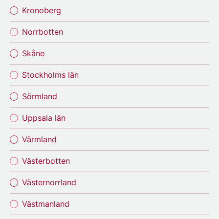
Kronoberg
Norrbotten
Skåne
Stockholms län
Sörmland
Uppsala län
Värmland
Västerbotten
Västernorrland
Västmanland