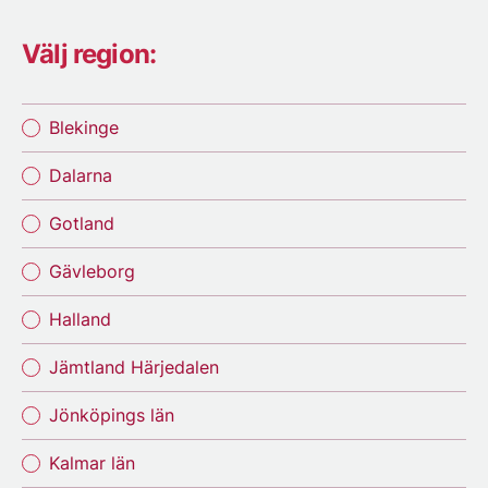
Välj region:
Blekinge
Dalarna
Gotland
Gävleborg
Halland
Jämtland Härjedalen
Jönköpings län
Kalmar län