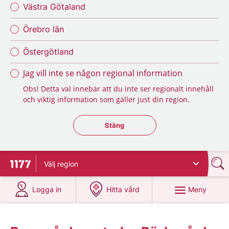
Västra Götaland
Örebro län
Östergötland
Jag vill inte se någon regional information
Obs! Detta val innebär att du inte ser regionalt innehåll
och viktig information som gäller just din region.
Stäng regionsväljaren
Stäng
Välj
region
Till startsidan för 1177
på 1177.se
på 1177.se
Meny
Logga in
Hitta vård