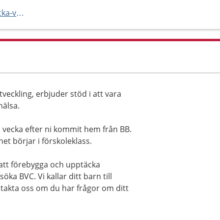
https://regionorebrolan.se/backa-vardcentral
tveckling, erbjuder stöd i att vara
hälsa.
 vecka efter ni kommit hem från BB.
et börjar i förskoleklass.
 att förebygga och upptäcka
öka BVC. Vi kallar ditt barn till
takta oss om du har frågor om ditt