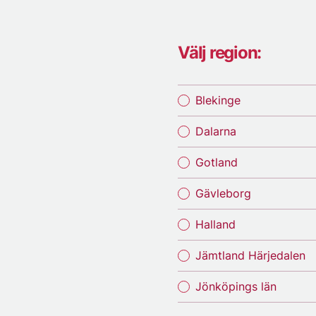
Välj region:
Blekinge
Dalarna
Gotland
Gävleborg
Halland
Jämtland Härjedalen
Jönköpings län