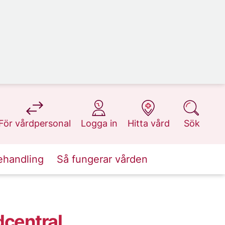
på 1177.se
på 1177.se
på 1177.se
på 1177.se
För vårdpersonal
Logga in
Hitta vård
Sök
ehandling
Så fungerar vården
dcentral