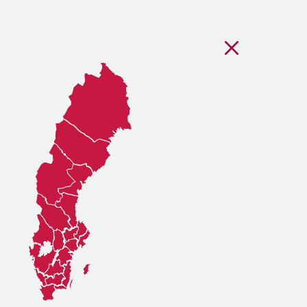
Stäng regionsvälj