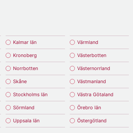
Kalmar län
Värmland
Kronoberg
Västerbotten
Norrbotten
Västernorrland
Skåne
Västmanland
Stockholms län
Västra Götaland
Sörmland
Örebro län
Uppsala län
Östergötland