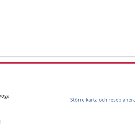
koga
Större karta och reseplaner
1