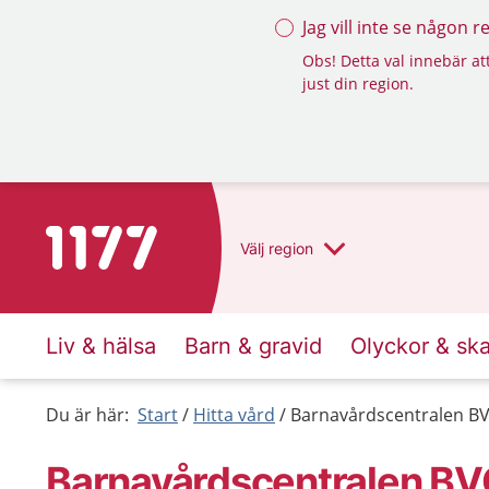
Jag vill inte se någon 
Obs! Detta val innebär att
just din region.
Till startsidan för 1177
Välj
region
Liv & hälsa
Barn & gravid
Olyckor & sk
Du är här:
Start
Hitta vård
Barnavårdscentralen BVC
Barnavårdscentralen BVC