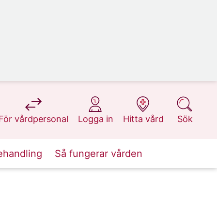
på 1177.se
på 1177.se
på 1177.se
på 1177.se
För vårdpersonal
Logga in
Hitta vård
Sök
ehandling
Så fungerar vården