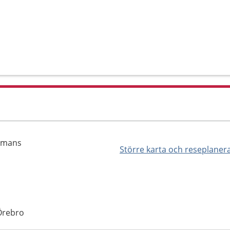
rgmans
Större karta och reseplaner
 Örebro