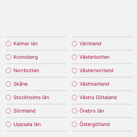
Kalmar län
Värmland
Kronoberg
Västerbotten
Norrbotten
Västernorrland
Skåne
Västmanland
Stockholms län
Västra Götaland
Sörmland
Örebro län
Uppsala län
Östergötland