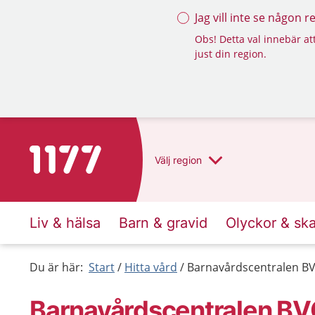
Jag vill inte se någon 
Obs! Detta val innebär att
just din region.
Till startsidan för 1177
Välj
region
Liv & hälsa
Barn & gravid
Olyckor & sk
Du är här:
Start
Hitta vård
Barnavårdscentralen BVC
Barnavårdscentralen BVC