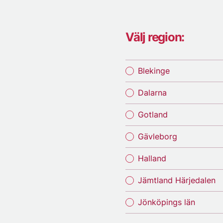
Välj region:
Blekinge
Dalarna
Gotland
Gävleborg
Halland
Jämtland Härjedalen
Jönköpings län