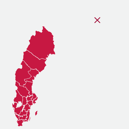
Stäng regionsvälj