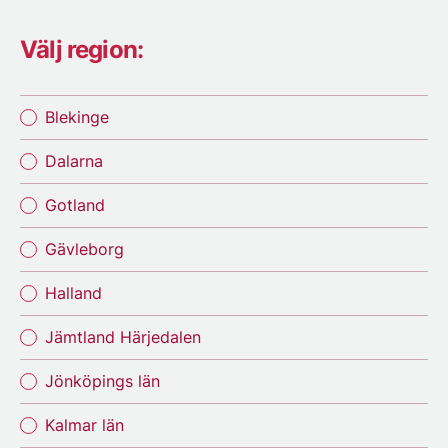
Välj region:
Blekinge
Dalarna
Gotland
Gävleborg
Halland
Jämtland Härjedalen
Jönköpings län
Kalmar län