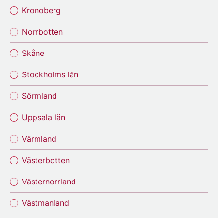
Kronoberg
Norrbotten
Skåne
Stockholms län
Sörmland
Uppsala län
Värmland
Västerbotten
Västernorrland
Västmanland