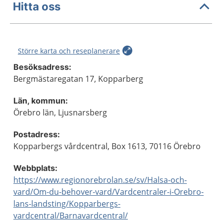
Hitta oss
Större karta och reseplanerare
Besöksadress:
Bergmästaregatan 17, Kopparberg
Län, kommun:
Örebro län, Ljusnarsberg
Postadress:
Kopparbergs vårdcentral, Box 1613, 70116 Örebro
Webbplats:
https://www.regionorebrolan.se/sv/Halsa-och-
vard/Om-du-behover-vard/Vardcentraler-i-Orebro-
lans-landsting/Kopparbergs-
vardcentral/Barnavardcentral/