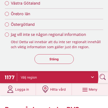
Västra Götaland
Örebro län
Östergötland
Jag vill inte se någon regional information
Obs! Detta val innebär att du inte ser regionalt innehåll
och viktig information som gäller just din region.
Stäng regionsväljaren
Stäng
Välj
region
Till startsidan för 1177
på 1177.se
på 1177.se
Meny
Logga in
Hitta vård