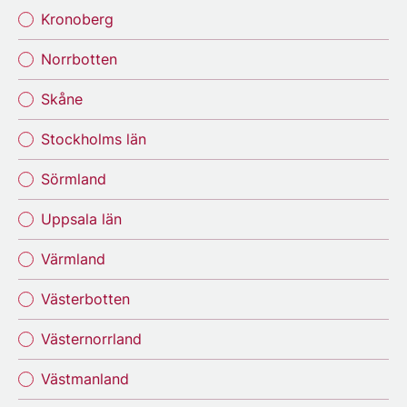
Kronoberg
Norrbotten
Skåne
Stockholms län
Sörmland
Uppsala län
Värmland
Västerbotten
Västernorrland
Västmanland