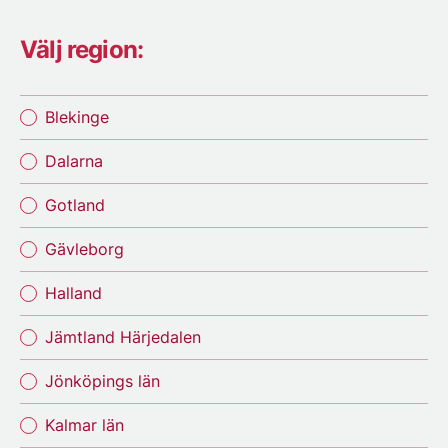
Välj region:
Blekinge
Dalarna
Gotland
Gävleborg
Halland
Jämtland Härjedalen
Jönköpings län
Kalmar län