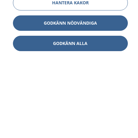
HANTERA KAKOR
GODKÄNN NÖDVÄNDIGA
GODKÄNN ALLA
1177
–
tryggt om din hälsa och vård