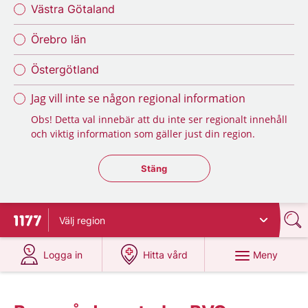
Västra Götaland
Örebro län
Östergötland
Jag vill inte se någon regional information
Obs! Detta val innebär att du inte ser regionalt innehåll
och viktig information som gäller just din region.
Stäng regionsväljaren
Stäng
Välj
region
Till startsidan för 1177
på 1177.se
på 1177.se
Meny
Logga in
Hitta vård