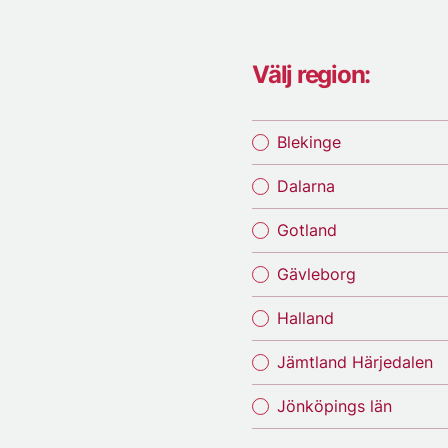
Välj region:
Blekinge
Dalarna
Gotland
Gävleborg
Halland
Jämtland Härjedalen
Jönköpings län