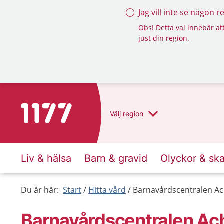
Jag vill inte se någon 
Obs! Detta val innebär att
just din region.
Till startsidan för 1177
Välj
region
Liv & hälsa
Barn & gravid
Olyckor & sk
Du är här:
Start
Hitta vård
Barnavårdscentralen Ac
Barnavårdscentralen Ach