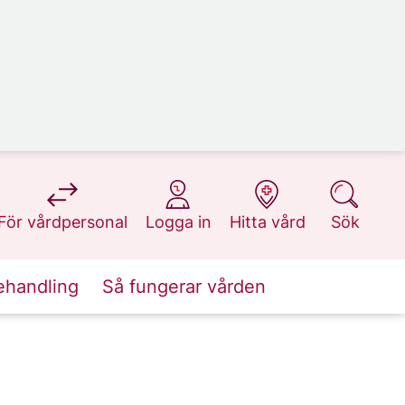
på 1177.se
på 1177.se
på 1177.se
på 1177.se
För vårdpersonal
Logga in
Hitta vård
Sök
ehandling
Så fungerar vården