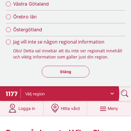
Västra Götaland
Örebro län
Östergötland
Jag vill inte se någon regional information
Obs! Detta val innebär att du inte ser regionalt innehåll
och viktig information som gäller just din region.
Stäng regionsväljaren
Stäng
Välj
region
Till startsidan för 1177
på 1177.se
på 1177.se
Meny
Logga in
Hitta vård