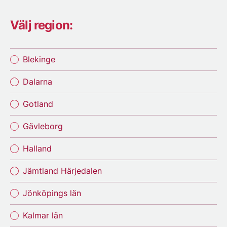
Välj region:
Blekinge
Dalarna
Gotland
Gävleborg
Halland
Jämtland Härjedalen
Jönköpings län
Kalmar län