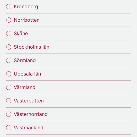
Kronoberg
Norrbotten
Skåne
Stockholms län
Sörmland
Uppsala län
Värmland
Västerbotten
Västernorrland
Västmanland