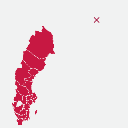
Stäng regionsvälj