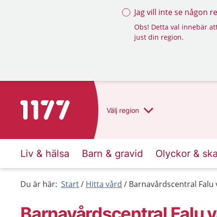
Jag vill inte se någon 
Obs! Detta val innebär att
just din region.
Till startsidan för 1177
Välj
region
Liv & hälsa
Barn & gravid
Olyckor & sk
Du är här:
Start
Hitta vård
Barnavårdscentral Falu 
Barnavårdscentral Falu v