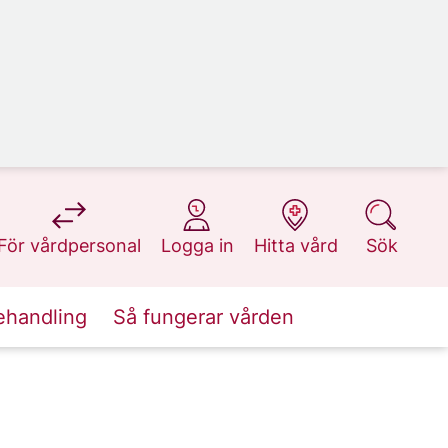
på 1177.se
på 1177.se
på 1177.se
på 1177.se
För vårdpersonal
Logga in
Hitta vård
Sök
ehandling
Så fungerar vården