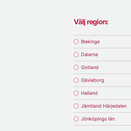
Välj region:
Blekinge
Dalarna
Gotland
Gävleborg
Halland
Jämtland Härjedalen
Jönköpings län