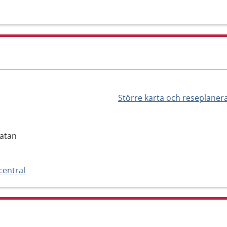
Större karta och reseplaner
gatan
central