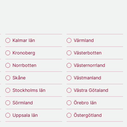
Kalmar län
Värmland
Kronoberg
Västerbotten
Norrbotten
Västernorrland
Skåne
Västmanland
Stockholms län
Västra Götaland
Sörmland
Örebro län
Uppsala län
Östergötland