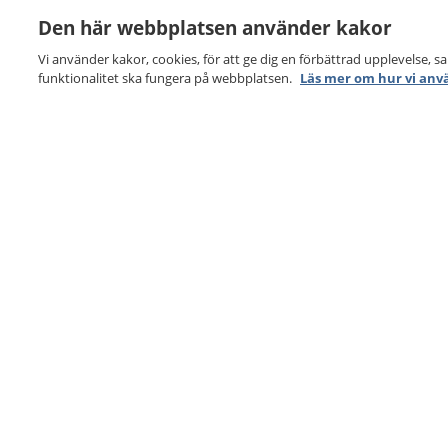
Den här webbplatsen använder kakor
Vi använder kakor, cookies, för att ge dig en förbättrad upplevelse, s
funktionalitet ska fungera på webbplatsen.
Läs mer om hur vi anv
1177
–
tryggt om din hälsa och vård