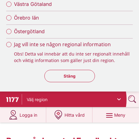
Västra Götaland
Örebro län
Östergötland
Jag vill inte se någon regional information
Obs! Detta val innebär att du inte ser regionalt innehåll
och viktig information som gäller just din region.
Stäng regionsväljaren
Stäng
Välj
region
Till startsidan för 1177
på 1177.se
på 1177.se
Meny
Logga in
Hitta vård