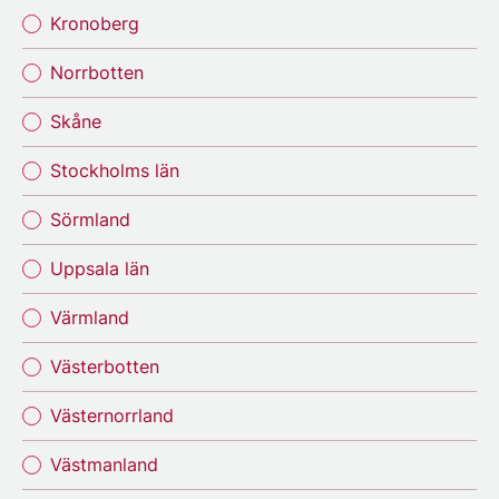
Kronoberg
Norrbotten
Skåne
Stockholms län
Sörmland
Uppsala län
Värmland
Västerbotten
Västernorrland
Västmanland