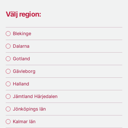
Välj region:
Blekinge
Dalarna
Gotland
Gävleborg
Halland
Jämtland Härjedalen
Jönköpings län
Kalmar län