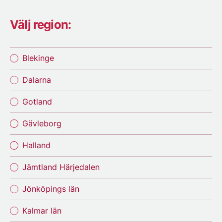
Välj region:
Blekinge
Dalarna
Gotland
Gävleborg
Halland
Jämtland Härjedalen
Jönköpings län
Kalmar län