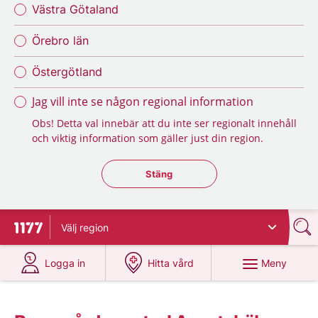
Västra Götaland
Örebro län
Östergötland
Jag vill inte se någon regional information
Obs! Detta val innebär att du inte ser regionalt innehåll
och viktig information som gäller just din region.
Stäng regionsväljaren
Stäng
Välj
region
Till startsidan för 1177
på 1177.se
på 1177.se
Meny
Logga in
Hitta vård