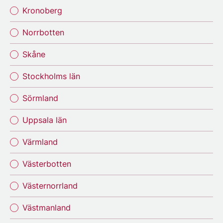
Kronoberg
Norrbotten
Skåne
Stockholms län
Sörmland
Uppsala län
Värmland
Västerbotten
Västernorrland
Västmanland