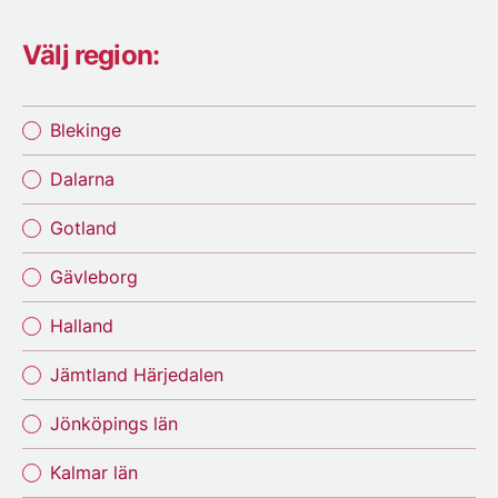
Välj region:
Blekinge
Dalarna
Gotland
Gävleborg
Halland
Jämtland Härjedalen
Jönköpings län
Kalmar län