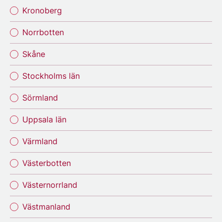
Kronoberg
Norrbotten
Skåne
Stockholms län
Sörmland
Uppsala län
Värmland
Västerbotten
Västernorrland
Västmanland