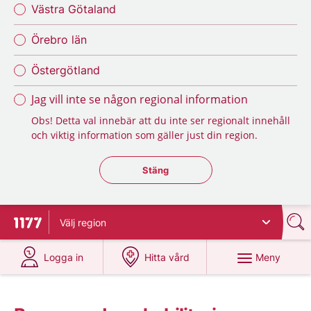
Västra Götaland
Örebro län
Östergötland
Jag vill inte se någon regional information
Obs! Detta val innebär att du inte ser regionalt innehåll
och viktig information som gäller just din region.
Stäng regionsväljaren
Stäng
Välj
region
Till startsidan för 1177
på 1177.se
på 1177.se
Meny
Logga in
Hitta vård