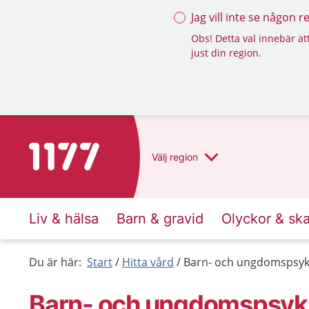
Jag vill inte se någon 
Obs! Detta val innebär att
just din region.
Till startsidan för 1177
Välj
region
Liv & hälsa
Barn & gravid
Olyckor & sk
Du är här:
Start
Hitta vård
Barn- och ungdomspsyki
Barn- och ungdomspsyki