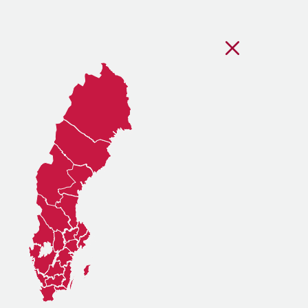
Stäng regionsvälj