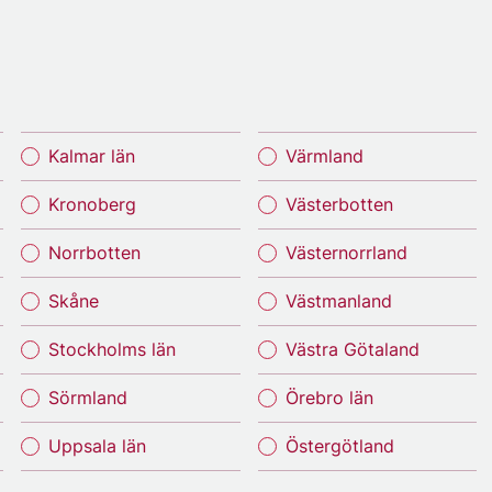
Kalmar län
Värmland
Kronoberg
Västerbotten
Norrbotten
Västernorrland
Skåne
Västmanland
Stockholms län
Västra Götaland
Sörmland
Örebro län
Uppsala län
Östergötland