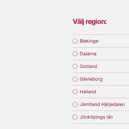
Välj region:
Blekinge
Dalarna
Gotland
Gävleborg
Halland
Jämtland Härjedalen
Jönköpings län