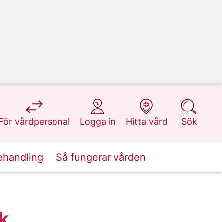
på 1177.se
på 1177.se
på 1177.se
på 1177.se
För vårdpersonal
Logga in
Hitta vård
Sök
ehandling
Så fungerar vården
k