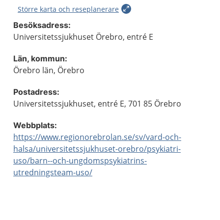
Större karta och reseplanerare
Besöksadress:
Universitetssjukhuset Örebro, entré E
Län, kommun:
Örebro län, Örebro
Postadress:
Universitetssjukhuset, entré E, 701 85 Örebro
Webbplats:
https://www.regionorebrolan.se/sv/vard-och-
halsa/universitetssjukhuset-orebro/psykiatri-
uso/barn--och-ungdomspsykiatrins-
utredningsteam-uso/