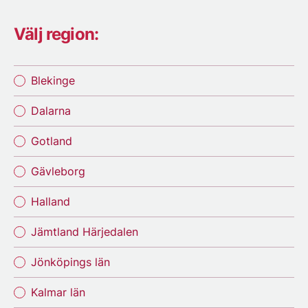
Välj region:
Blekinge
Dalarna
Gotland
Gävleborg
Halland
Jämtland Härjedalen
Jönköpings län
Kalmar län