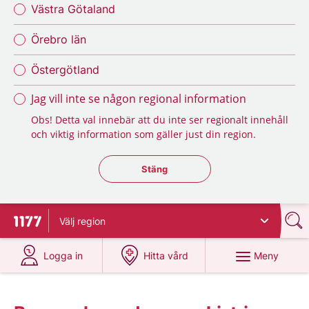
Västra Götaland
Örebro län
Östergötland
Jag vill inte se någon regional information
Obs! Detta val innebär att du inte ser regionalt innehåll
och viktig information som gäller just din region.
Stäng regionsväljaren
Stäng
Välj
region
Till startsidan för 1177
på 1177.se
på 1177.se
Meny
Logga in
Hitta vård