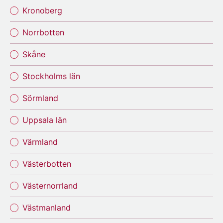
Kronoberg
Norrbotten
Skåne
Stockholms län
Sörmland
Uppsala län
Värmland
Västerbotten
Västernorrland
Västmanland