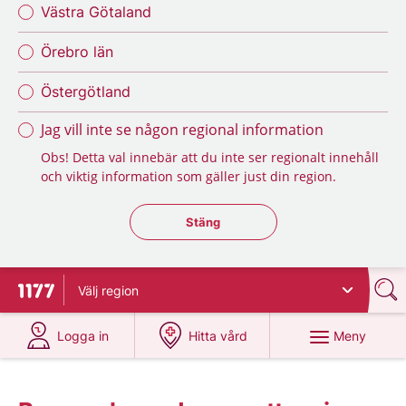
Västra Götaland
Örebro län
Östergötland
Jag vill inte se någon regional information
Obs! Detta val innebär att du inte ser regionalt innehåll
och viktig information som gäller just din region.
Stäng regionsväljaren
Stäng
Välj
region
Till startsidan för 1177
på 1177.se
på 1177.se
Meny
Logga in
Hitta vård