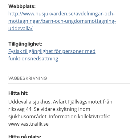
Webbplats:
http://www.nusjukvarden.se/avdelningar-och-
mottagningar/barn-och-ungdomsmottagning-
uddevalla/
Tillgänglighet:
Fysisk tillgänglighet för personer med
funktionsnedsättning
VÄGBESKRIVNING
Hitta hit:
Uddevalla sjukhus. Avfart Fjällvägsmotet från
riksväg 44. Se vidare skyltning inom
sjukhusområdet. Information kollektivtrafik:
www.vasttrafik.se
Hitta på plats: