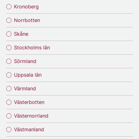
Kronoberg
Norrbotten
Skåne
Stockholms län
Sörmland
Uppsala län
Värmland
Västerbotten
Västernorrland
Västmanland