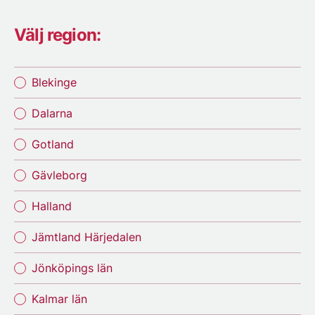
Välj region:
Blekinge
Dalarna
Gotland
Gävleborg
Halland
Jämtland Härjedalen
Jönköpings län
Kalmar län