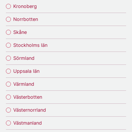
Kronoberg
Norrbotten
Skåne
Stockholms län
Sörmland
Uppsala län
Värmland
Västerbotten
Västernorrland
Västmanland