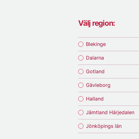
Välj region:
Blekinge
Dalarna
Gotland
Gävleborg
Halland
Jämtland Härjedalen
Jönköpings län