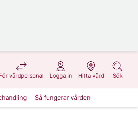
på 1177.se
på 1177.se
på 1177.se
på 1177.se
För vårdpersonal
Logga in
Hitta vård
Sök
ehandling
Så fungerar vården