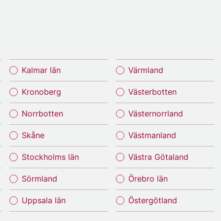
Kalmar län
Värmland
Kronoberg
Västerbotten
Norrbotten
Västernorrland
Skåne
Västmanland
Stockholms län
Västra Götaland
Sörmland
Örebro län
Uppsala län
Östergötland