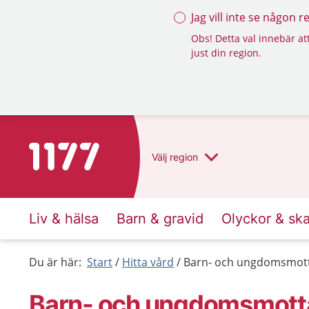
Jag vill inte se någon 
Obs! Detta val innebär att
just din region.
Till startsidan för 1177
Välj
region
Liv & hälsa
Barn & gravid
Olyckor & sk
Du är här:
Start
Hitta vård
Barn- och ungdomsmot
Barn- och ungdoms­mott