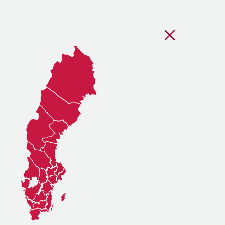
Stäng regionsvälj