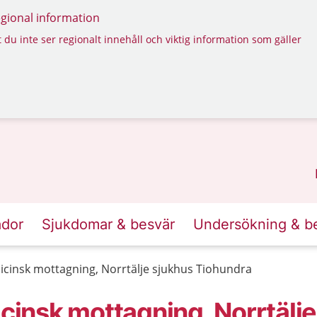
regional information
 du inte ser regionalt innehåll och viktig information som gäller
ador
Sjukdomar & besvär
Undersökning & b
insk mottagning, Norrtälje sjukhus Tiohundra
nsk mottagning, Norrtälje