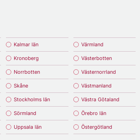
Kalmar län
Värmland
Kronoberg
Västerbotten
Norrbotten
Västernorrland
Skåne
Västmanland
Stockholms län
Västra Götaland
Sörmland
Örebro län
Uppsala län
Östergötland