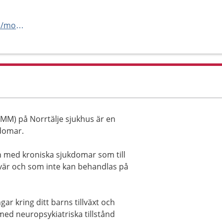
https://www.tiohundra.se/vard/mottagningar/barn-och-ungdomsmedicinsk-mottagning/
M) på Norrtälje sjukhus är en
domar.
n med kroniska sjukdomar som till
vär och som inte kan behandlas på
r kring ditt barns tillväxt och
med neuropsykiatriska tillstånd