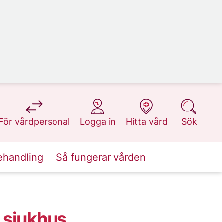
på 1177.se
på 1177.se
på 1177.se
på 1177.se
För vårdpersonal
Logga in
Hitta vård
Sök
ehandling
Så fungerar vården
 sjukhus