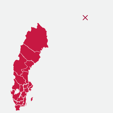
Stäng regionsvälj