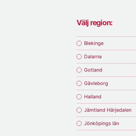
Välj region:
Blekinge
Dalarna
Gotland
Gävleborg
Halland
Jämtland Härjedalen
Jönköpings län