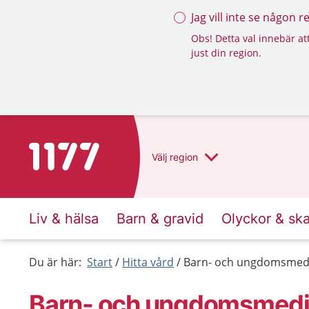
Jag vill inte se någon 
Obs! Detta val innebär att
just din region.
Till startsidan för 1177
Välj
region
Liv & hälsa
Barn & gravid
Olyckor & sk
Du är här:
Start
Hitta vård
Barn- och ungdomsmedic
Barn- och ungdomsmedici