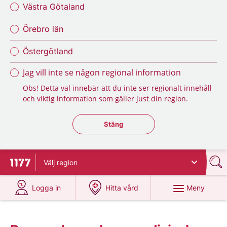
Västra Götaland
Örebro län
Östergötland
Jag vill inte se någon regional information
Obs! Detta val innebär att du inte ser regionalt innehåll
och viktig information som gäller just din region.
Stäng regionsväljaren
Stäng
Välj
region
Till startsidan för 1177
på 1177.se
på 1177.se
Meny
Logga in
Hitta vård