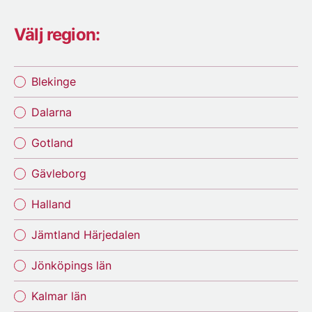
Välj region:
Blekinge
Dalarna
Gotland
Gävleborg
Halland
Jämtland Härjedalen
Jönköpings län
Kalmar län