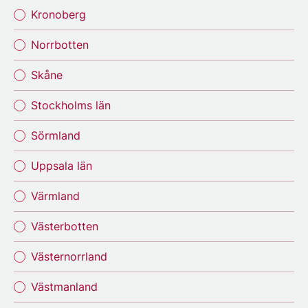
Kronoberg
Norrbotten
Skåne
Stockholms län
Sörmland
Uppsala län
Värmland
Västerbotten
Västernorrland
Västmanland