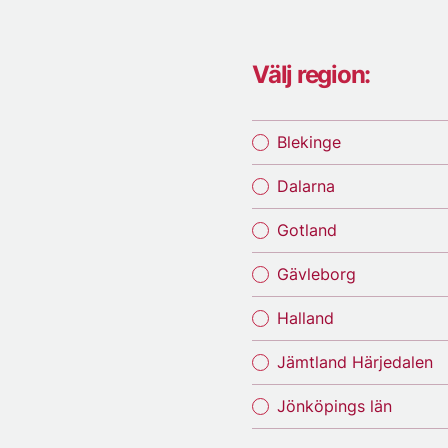
Välj region:
Blekinge
Dalarna
Gotland
Gävleborg
Halland
Jämtland Härjedalen
Jönköpings län