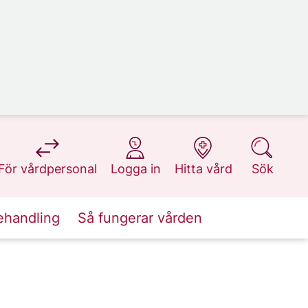
på 1177.se
på 1177.se
på 1177.se
på 1177.se
För vårdpersonal
Logga in
Hitta vård
Sök
ehandling
Så fungerar vården