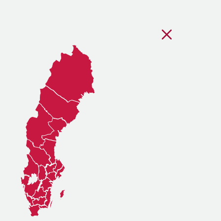
Stäng regionsvälj