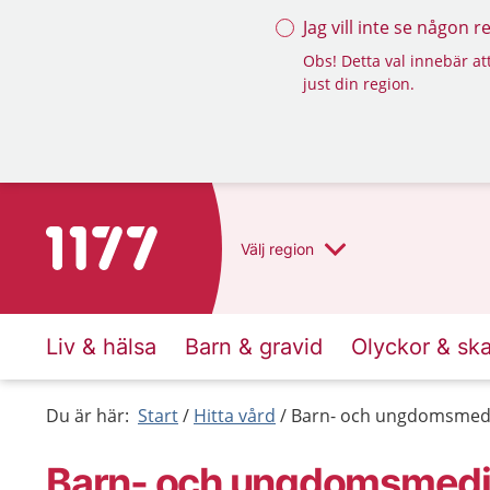
Jag vill inte se någon 
Obs! Detta val innebär att
just din region.
Till startsidan för 1177
Välj
region
Liv & hälsa
Barn & gravid
Olyckor & sk
Du är här:
Start
Hitta vård
Barn- och ungdomsmedi
Barn- och ungdomsmedic