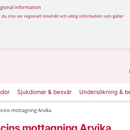
regional information
 du inte ser regionalt innehåll och viktig information som gäller
ador
Sjukdomar & besvär
Undersökning & b
cins mottagning Arvika
ins mottagning Arvika