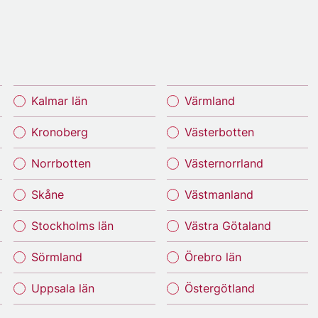
Kalmar län
Värmland
Kronoberg
Västerbotten
Norrbotten
Västernorrland
Skåne
Västmanland
Stockholms län
Västra Götaland
Sörmland
Örebro län
Uppsala län
Östergötland