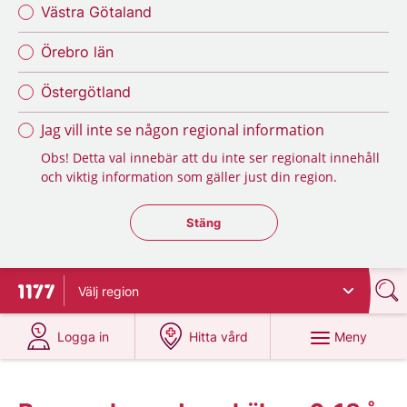
Västra Götaland
Örebro län
Östergötland
Jag vill inte se någon regional information
Obs! Detta val innebär att du inte ser regionalt innehåll
och viktig information som gäller just din region.
Stäng regionsväljaren
Stäng
Välj
region
Till startsidan för 1177
på 1177.se
på 1177.se
Meny
Logga in
Hitta vård