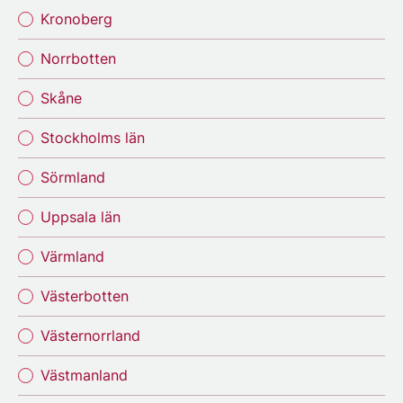
Kronoberg
Norrbotten
Skåne
Stockholms län
Sörmland
Uppsala län
Värmland
Västerbotten
Västernorrland
Västmanland