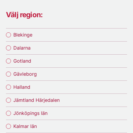
Välj region:
Blekinge
Dalarna
Gotland
Gävleborg
Halland
Jämtland Härjedalen
Jönköpings län
Kalmar län