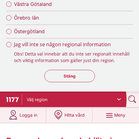
Västra Götaland
Örebro län
Östergötland
Jag vill inte se någon regional information
Obs! Detta val innebär att du inte ser regionalt innehåll
och viktig information som gäller just din region.
Stäng regionsväljaren
Stäng
Välj
region
Till startsidan för 1177
på 1177.se
på 1177.se
Meny
Logga in
Hitta vård