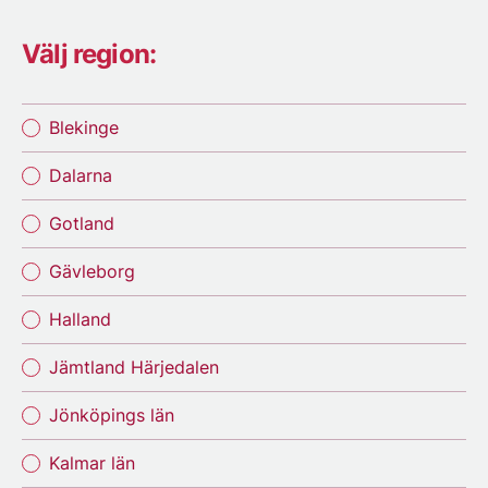
Välj region:
Blekinge
Dalarna
Gotland
Gävleborg
Halland
Jämtland Härjedalen
Jönköpings län
Kalmar län