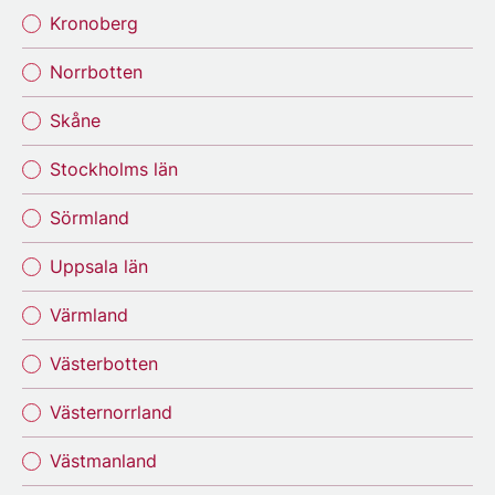
Kronoberg
Norrbotten
Skåne
Stockholms län
Sörmland
Uppsala län
Värmland
Västerbotten
Västernorrland
Västmanland