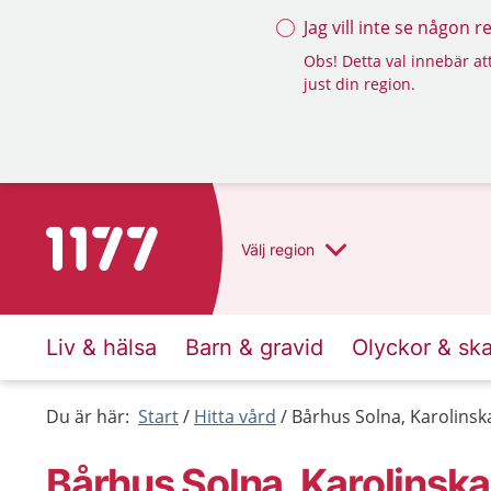
Jag vill inte se någon 
Obs! Detta val innebär att
just din region.
Till startsidan för 1177
Välj
region
Liv & hälsa
Barn & gravid
Olyckor & sk
Du är här:
Start
Hitta vård
Bårhus Solna, Karolinsk
Bårhus Solna, Karolinska