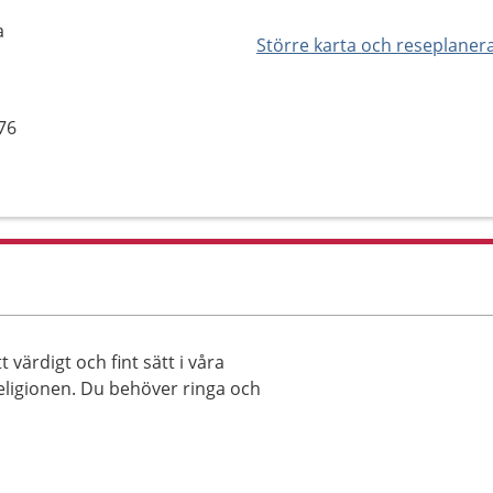
a
Större karta och reseplaner
76
 värdigt och fint sätt i våra
eligionen. Du behöver ringa och