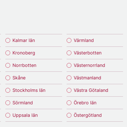
Kalmar län
Värmland
Kronoberg
Västerbotten
Norrbotten
Västernorrland
Skåne
Västmanland
Stockholms län
Västra Götaland
Sörmland
Örebro län
Uppsala län
Östergötland