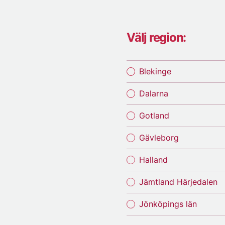
Välj region:
Blekinge
Dalarna
Gotland
Gävleborg
Halland
Jämtland Härjedalen
Jönköpings län