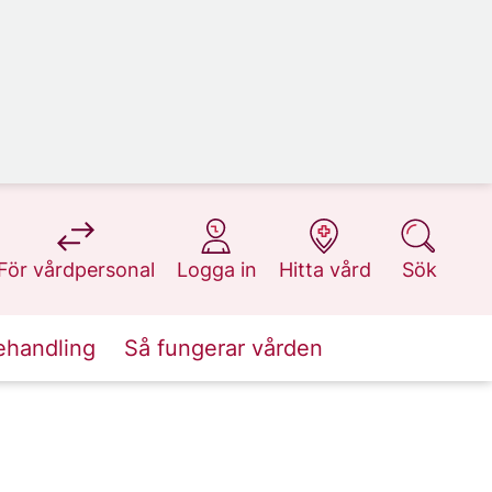
på 1177.se
på 1177.se
på 1177.se
på 1177.se
För vårdpersonal
Logga in
Hitta vård
Sök
ehandling
Så fungerar vården