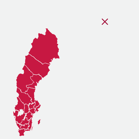
Stäng regionsvälj