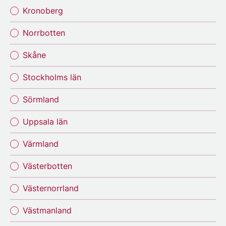
Kronoberg
Norrbotten
Skåne
Stockholms län
Sörmland
Uppsala län
Värmland
Västerbotten
Västernorrland
Västmanland