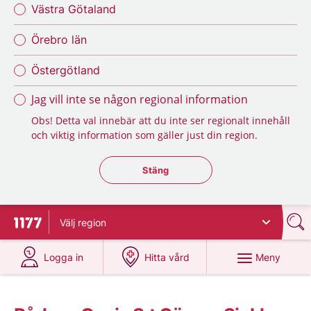
Västra Götaland
Örebro län
Östergötland
Jag vill inte se någon regional information
Obs! Detta val innebär att du inte ser regionalt innehåll
och viktig information som gäller just din region.
Stäng regionsväljaren
Stäng
Välj
region
Till startsidan för 1177
på 1177.se
på 1177.se
Meny
Logga in
Hitta vård