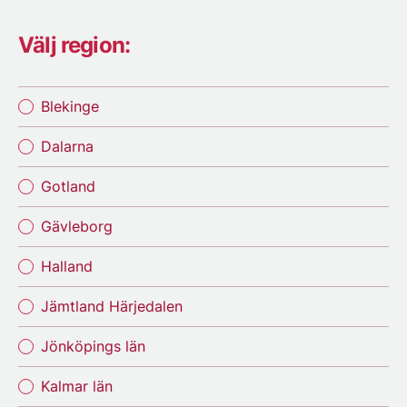
Välj region:
Blekinge
Dalarna
Gotland
Gävleborg
Halland
Jämtland Härjedalen
Jönköpings län
Kalmar län