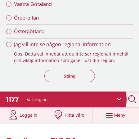
Västra Götaland
Örebro län
Östergötland
Jag vill inte se någon regional information
Obs! Detta val innebär att du inte ser regionalt innehåll
och viktig information som gäller just din region.
Stäng regionsväljaren
Stäng
Välj
region
Till startsidan för 1177
på 1177.se
på 1177.se
Meny
Logga in
Hitta vård