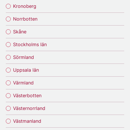
Kronoberg
Norrbotten
Skåne
Stockholms län
Sörmland
Uppsala län
Värmland
Västerbotten
Västernorrland
Västmanland