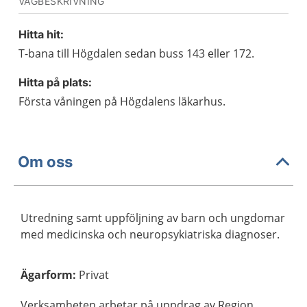
VÄGBESKRIVNING
Hitta hit:
T-bana till Högdalen sedan buss 143 eller 172.
Hitta på plats:
Första våningen på Högdalens läkarhus.
Om oss
Utredning samt uppföljning av barn och ungdomar
med medicinska och neuropsykiatriska diagnoser.
Ägarform
:
Privat
Verksamheten arbetar på uppdrag av Region