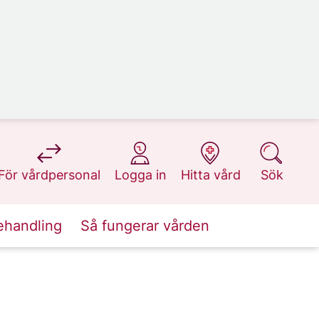
på 1177.se
på 1177.se
på 1177.se
på 1177.se
För vårdpersonal
Logga in
Hitta vård
Sök
ehandling
Så fungerar vården