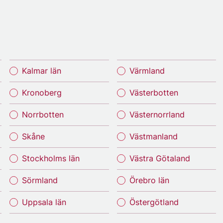
Kalmar län
Värmland
Kronoberg
Västerbotten
Norrbotten
Västernorrland
Skåne
Västmanland
Stockholms län
Västra Götaland
Sörmland
Örebro län
Uppsala län
Östergötland