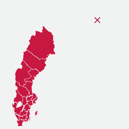
Stäng regionsvälj