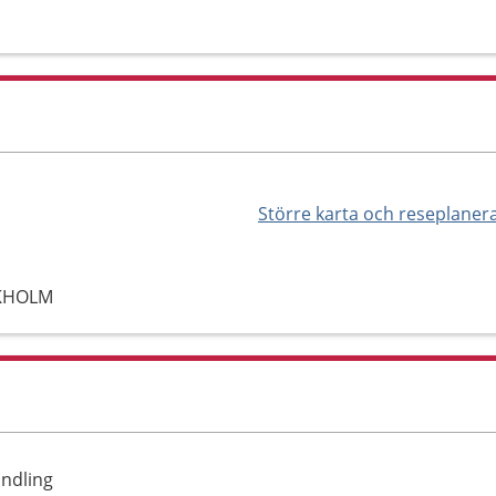
Större karta och reseplaner
CKHOLM
andling