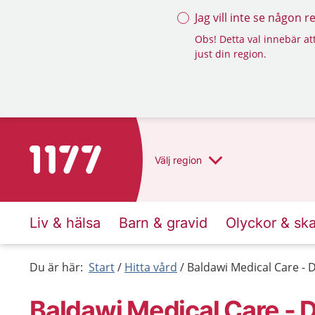
Jag vill inte se någon 
Obs! Detta val innebär att
just din region.
Till startsidan för 1177
Välj
region
Liv & hälsa
Barn & gravid
Olyckor & sk
Du är här:
Start
Hitta vård
Baldawi Medical Care - 
Baldawi Medical Care - 