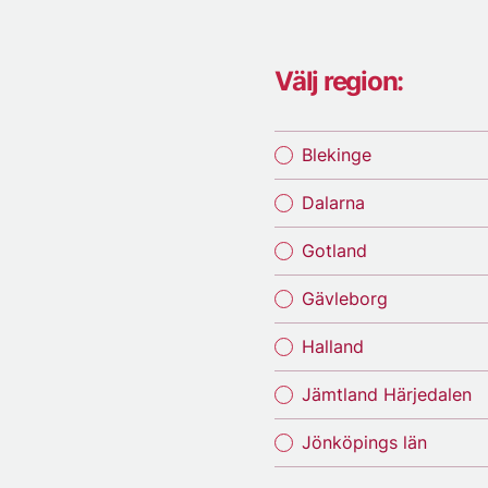
Välj region:
Blekinge
Dalarna
Gotland
Gävleborg
Halland
Jämtland Härjedalen
Jönköpings län