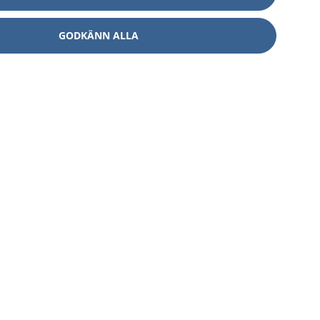
GODKÄNN ALLA
Om 1177
Kontakt
E-tjänster
Press