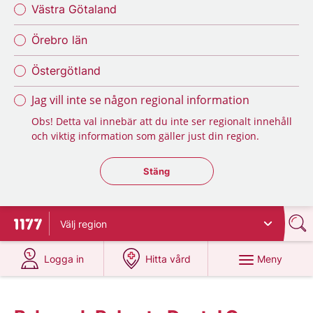
Västra Götaland
Örebro län
Östergötland
Jag vill inte se någon regional information
Obs! Detta val innebär att du inte ser regionalt innehåll
och viktig information som gäller just din region.
Stäng regionsväljaren
Stäng
Välj
region
Till startsidan för 1177
på 1177.se
på 1177.se
Meny
Logga in
Hitta vård