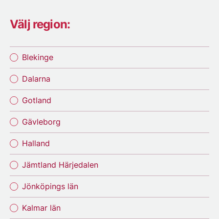
Välj region:
Blekinge
Dalarna
Gotland
Gävleborg
Halland
Jämtland Härjedalen
Jönköpings län
Kalmar län