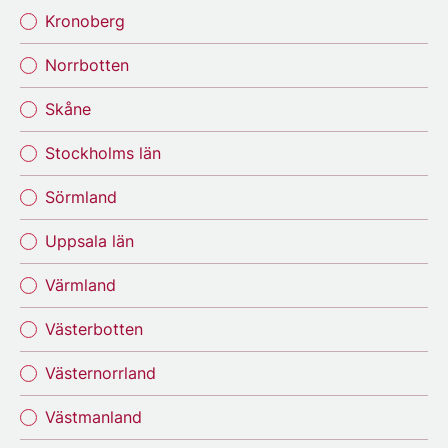
Kronoberg
Norrbotten
Skåne
Stockholms län
Sörmland
Uppsala län
Värmland
Västerbotten
Västernorrland
Västmanland