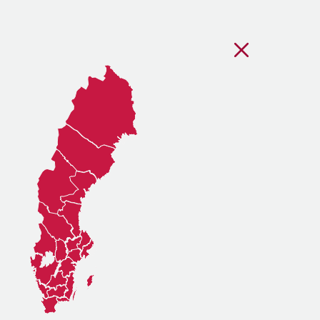
Stäng regionsvälj