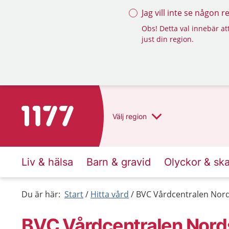
Jag vill inte se någon 
Obs! Detta val innebär att
just din region.
Till startsidan för 1177
Välj
region
Liv & hälsa
Barn & gravid
Olyckor & sk
Du är här:
Start
Hitta vård
BVC Vårdcentralen Nor
BVC Vårdcentralen Nord