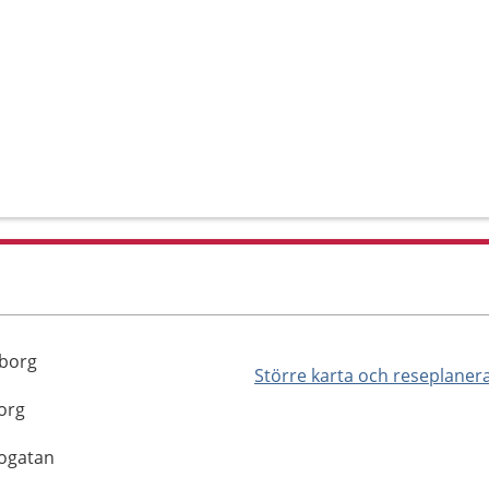
sborg
Större karta och reseplaner
org
nogatan