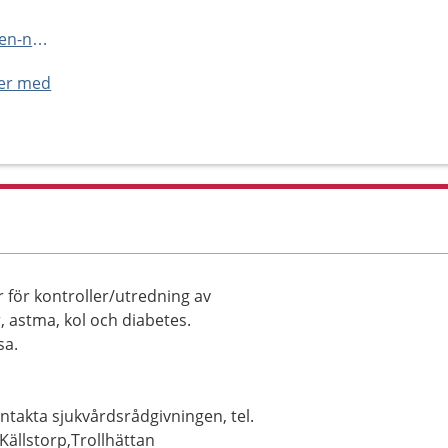
https://www.ptj.se/vardcentralen-nordstan/
ner med
 för kontroller/utredning av
 astma, kol och diabetes.
sa.
ntakta sjukvårdsrådgivningen, tel.
Källstorp,Trollhättan