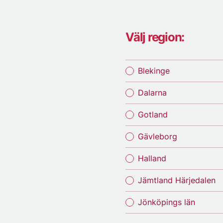
Välj region:
Blekinge
Dalarna
Gotland
Gävleborg
Halland
Jämtland Härjedalen
Jönköpings län