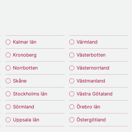
Kalmar län
Värmland
Kronoberg
Västerbotten
Norrbotten
Västernorrland
Skåne
Västmanland
Stockholms län
Västra Götaland
Sörmland
Örebro län
Uppsala län
Östergötland