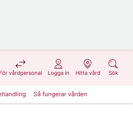
på 1177.se
på 1177.se
på 1177.se
på 1177.se
För vårdpersonal
Logga in
Hitta vård
Sök
ehandling
Så fungerar vården