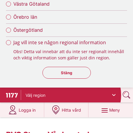
Västra Götaland
Örebro län
Östergötland
Jag vill inte se någon regional information
Obs! Detta val innebär att du inte ser regionalt innehåll
och viktig information som gäller just din region.
Stäng regionsväljaren
Stäng
Välj
region
Till startsidan för 1177
på 1177.se
på 1177.se
Meny
Logga in
Hitta vård