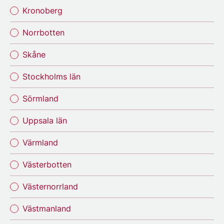
Kronoberg
Norrbotten
Skåne
Stockholms län
Sörmland
Uppsala län
Värmland
Västerbotten
Västernorrland
Västmanland