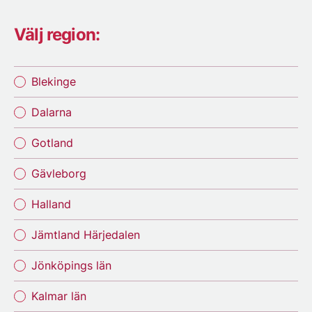
Välj region:
Blekinge
Dalarna
Gotland
Gävleborg
Halland
Jämtland Härjedalen
Jönköpings län
Kalmar län