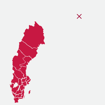
Stäng regionsvälj