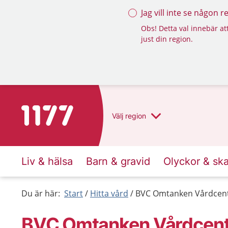
Jag vill inte se någon 
Obs! Detta val innebär att
just din region.
Till startsidan för 1177
Välj
region
Liv & hälsa
Barn & gravid
Olyckor & sk
Du är här:
Start
Hitta vård
BVC Omtanken Vårdcent
BVC Omtanken Vårdcentr