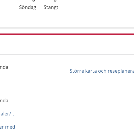
Söndag
Stängt
lndal
Större karta och reseplaner
lndal
https://omtanken.se/vardcentraler/pedagogen-park/
ner med