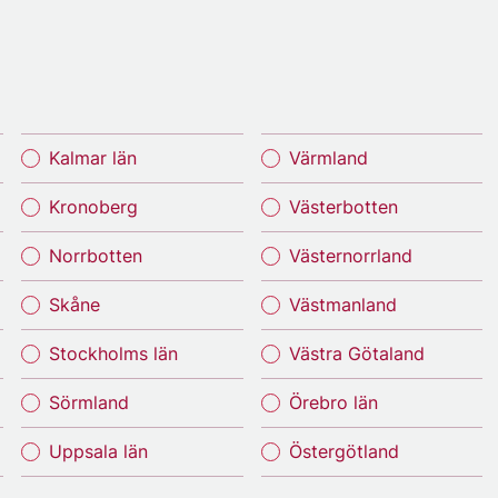
Kalmar län
Värmland
Kronoberg
Västerbotten
Norrbotten
Västernorrland
Skåne
Västmanland
Stockholms län
Västra Götaland
Sörmland
Örebro län
Uppsala län
Östergötland