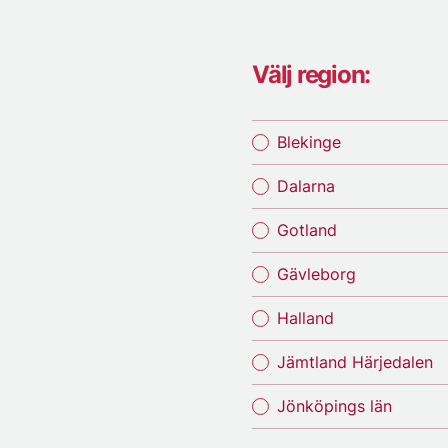
Välj region:
Blekinge
Dalarna
Gotland
Gävleborg
Halland
Jämtland Härjedalen
Jönköpings län