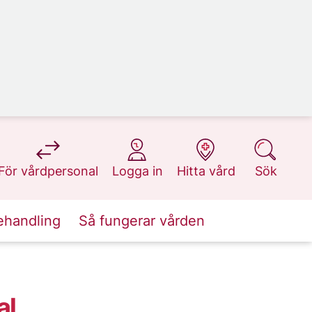
på 1177.se
på 1177.se
på 1177.se
på 1177.se
För vårdpersonal
Logga in
Hitta vård
Sök
ehandling
Så fungerar vården
al