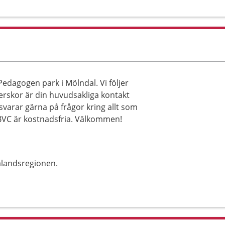
dagogen park i Mölndal. Vi följer
erskor är din huvudsakliga kontakt
svarar gärna på frågor kring allt som
å BVC är kostnadsfria. Välkommen!
alandsregionen.