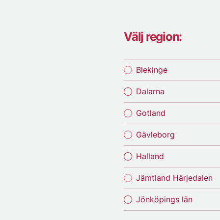
Välj region:
Blekinge
Dalarna
Gotland
Gävleborg
Halland
Jämtland Härjedalen
Jönköpings län