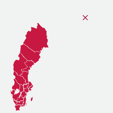
Stäng regionsvälj