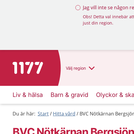
Jag vill inte se någon 
Obs! Detta val innebär att
just din region.
Till startsidan för 1177
Välj
region
Liv & hälsa
Barn & gravid
Olyckor & sk
Du är här:
Start
Hitta vård
BVC Nötkärnan Bergsjön
BVC Nötkärnan Bergsjön