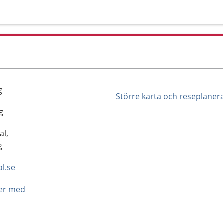
g
Större karta och reseplaner
g
al,
g
l.se
ner med