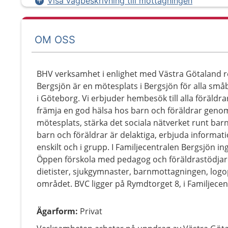
Visa vägbeskrivning till mottagningen
OM OSS
BHV verksamhet i enlighet med Västra Götaland reg
Bergsjön är en mötesplats i Bergsjön för alla små
i Göteborg. Vi erbjuder hembesök till alla föräldr
främja en god hälsa hos barn och föräldrar genom 
mötesplats, stärka det sociala nätverket runt bar
barn och föräldrar är delaktiga, erbjuda informat
enskilt och i grupp. I Familjecentralen Bergsjön
Öppen förskola med pedagog och föräldrastödjar
dietister, sjukgymnaster, barnmottagningen, logop
området. BVC ligger på Rymdtorget 8, i Familjecen
Ägarform
:
Privat