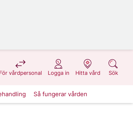
på 1177.se
på 1177.se
på 1177.se
på 1177.se
För vårdpersonal
Logga in
Hitta vård
Sök
ehandling
Så fungerar vården