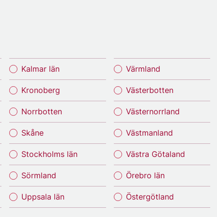
Kalmar län
Värmland
Kronoberg
Västerbotten
Norrbotten
Västernorrland
Skåne
Västmanland
Stockholms län
Västra Götaland
Sörmland
Örebro län
Uppsala län
Östergötland