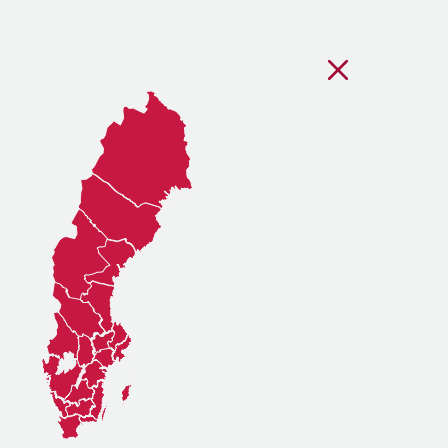
Stäng regionsvälj