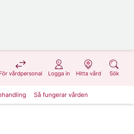
på 1177.se
på 1177.se
på 1177.se
på 1177.se
För vårdpersonal
Logga in
Hitta vård
Sök
ehandling
Så fungerar vården