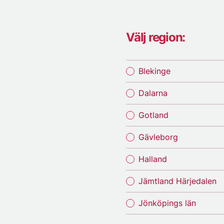
Välj region:
Blekinge
Dalarna
Gotland
Gävleborg
Halland
Jämtland Härjedalen
Jönköpings län