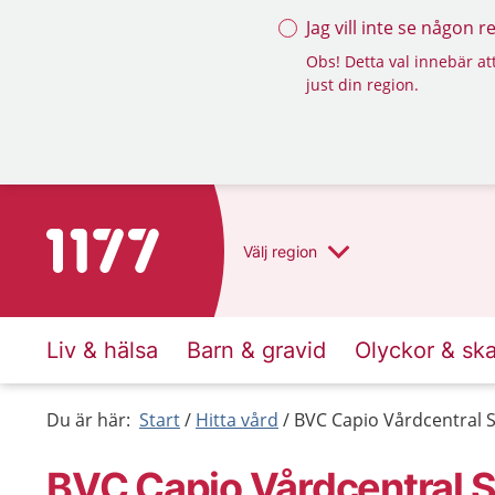
Jag vill inte se någon 
Obs! Detta val innebär att
just din region.
Till startsidan för 1177
Välj
region
Liv & hälsa
Barn & gravid
Olyckor & sk
Du är här:
Start
Hitta vård
BVC Capio Vårdcentral 
BVC Capio Vårdcentral 