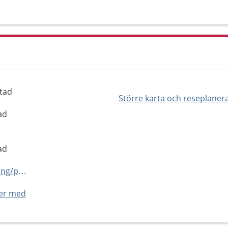
stad
Större karta och reseplaner
ad
ad
https://capio.se/hitta-mottagning/primarvard/barnavardscentraler/stromstad/
ner med