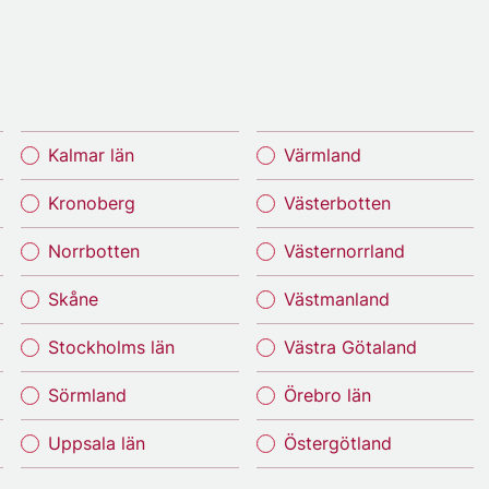
Kalmar län
Värmland
Kronoberg
Västerbotten
Norrbotten
Västernorrland
Skåne
Västmanland
Stockholms län
Västra Götaland
Sörmland
Örebro län
Uppsala län
Östergötland