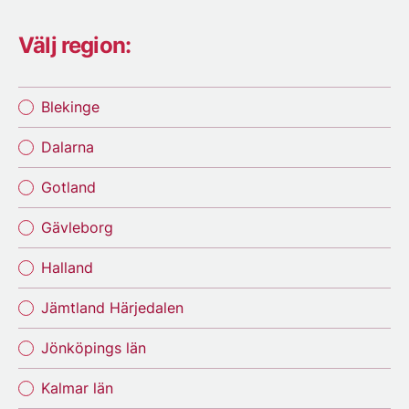
Välj region:
Blekinge
Dalarna
Gotland
Gävleborg
Halland
Jämtland Härjedalen
Jönköpings län
Kalmar län