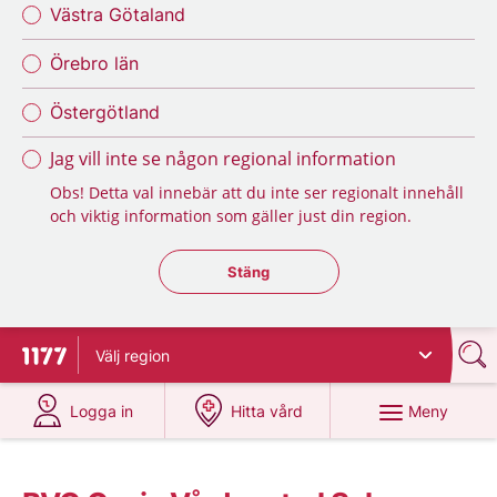
Västra Götaland
Örebro län
Östergötland
Jag vill inte se någon regional information
Obs! Detta val innebär att du inte ser regionalt innehåll
och viktig information som gäller just din region.
Stäng regionsväljaren
Stäng
Välj
region
Till startsidan för 1177
på 1177.se
på 1177.se
Meny
Logga in
Hitta vård