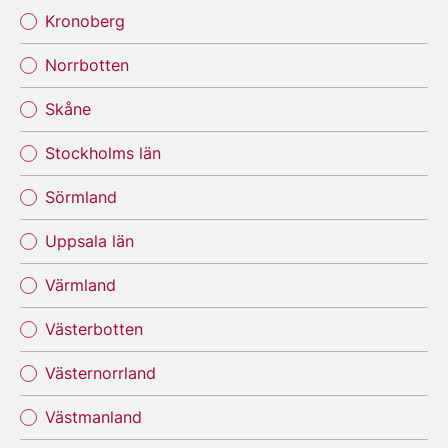
Kronoberg
Norrbotten
Skåne
Stockholms län
Sörmland
Uppsala län
Värmland
Västerbotten
Västernorrland
Västmanland